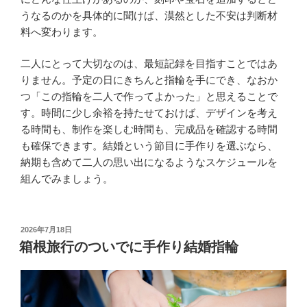
うなるのかを具体的に聞けば、漠然とした不安は判断材
料へ変わります。
二人にとって大切なのは、最短記録を目指すことではあ
りません。予定の日にきちんと指輪を手にでき、なおか
つ「この指輪を二人で作ってよかった」と思えることで
す。時間に少し余裕を持たせておけば、デザインを考え
る時間も、制作を楽しむ時間も、完成品を確認する時間
も確保できます。結婚という節目に手作りを選ぶなら、
納期も含めて二人の思い出になるようなスケジュールを
組んでみましょう。
投
2026年7月18日
稿
箱根旅行のついでに手作り結婚指輪
日: