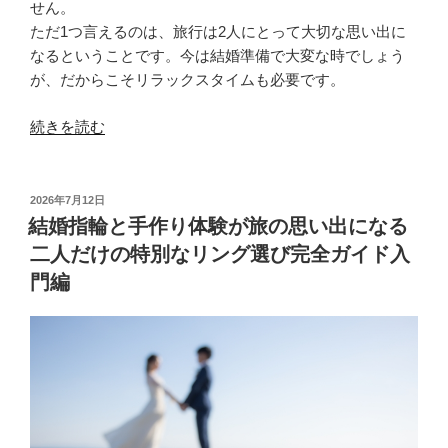
せん。
ただ1つ言えるのは、旅行は2人にとって大切な思い出に
なるということです。今は結婚準備で大変な時でしょう
が、だからこそリラックスタイムも必要です。
“箱
続きを読む
根
旅
行
投
2026年7月12日
稿
の
結婚指輪と手作り体験が旅の思い出になる
日:
つ
二人だけの特別なリング選び完全ガイド入
い
門編
で
に
手
作
り
結
婚