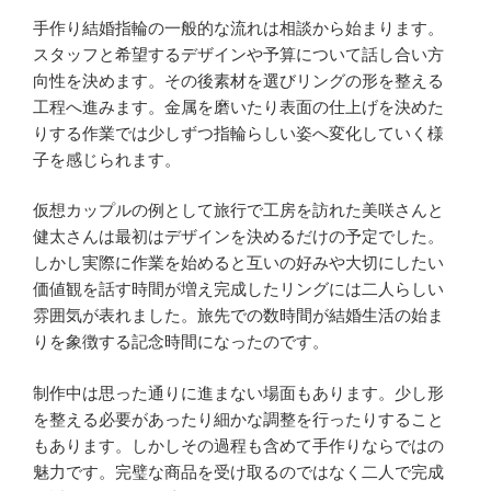
手作り結婚指輪の一般的な流れは相談から始まります。
スタッフと希望するデザインや予算について話し合い方
向性を決めます。その後素材を選びリングの形を整える
工程へ進みます。金属を磨いたり表面の仕上げを決めた
りする作業では少しずつ指輪らしい姿へ変化していく様
子を感じられます。
仮想カップルの例として旅行で工房を訪れた美咲さんと
健太さんは最初はデザインを決めるだけの予定でした。
しかし実際に作業を始めると互いの好みや大切にしたい
価値観を話す時間が増え完成したリングには二人らしい
雰囲気が表れました。旅先での数時間が結婚生活の始ま
りを象徴する記念時間になったのです。
制作中は思った通りに進まない場面もあります。少し形
を整える必要があったり細かな調整を行ったりすること
もあります。しかしその過程も含めて手作りならではの
魅力です。完璧な商品を受け取るのではなく二人で完成