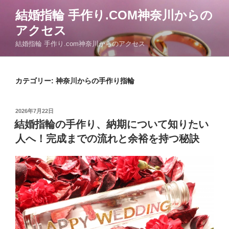
コ
結婚指輪 手作り.COM神奈川からの
ン
アクセス
テ
ン
結婚指輪 手作り.com神奈川からのアクセス
ツ
へ
ス
カテゴリー: 神奈川からの手作り指輪
キ
ッ
投
2026年7月22日
プ
稿
結婚指輪の手作り、納期について知りたい
日:
人へ！完成までの流れと余裕を持つ秘訣