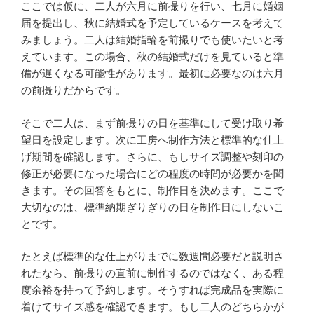
ここでは仮に、二人が六月に前撮りを行い、七月に婚姻
届を提出し、秋に結婚式を予定しているケースを考えて
みましょう。二人は結婚指輪を前撮りでも使いたいと考
えています。この場合、秋の結婚式だけを見ていると準
備が遅くなる可能性があります。最初に必要なのは六月
の前撮りだからです。
そこで二人は、まず前撮りの日を基準にして受け取り希
望日を設定します。次に工房へ制作方法と標準的な仕上
げ期間を確認します。さらに、もしサイズ調整や刻印の
修正が必要になった場合にどの程度の時間が必要かを聞
きます。その回答をもとに、制作日を決めます。ここで
大切なのは、標準納期ぎりぎりの日を制作日にしないこ
とです。
たとえば標準的な仕上がりまでに数週間必要だと説明さ
れたなら、前撮りの直前に制作するのではなく、ある程
度余裕を持って予約します。そうすれば完成品を実際に
着けてサイズ感を確認できます。もし二人のどちらかが