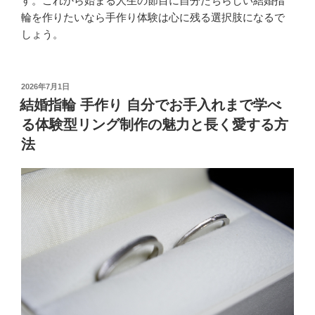
す。これから始まる人生の節目に自分たちらしい結婚指
輪を作りたいなら手作り体験は心に残る選択肢になるで
しょう。
投
2026年7月1日
稿
結婚指輪 手作り 自分でお手入れまで学べ
日:
る体験型リング制作の魅力と長く愛する方
法