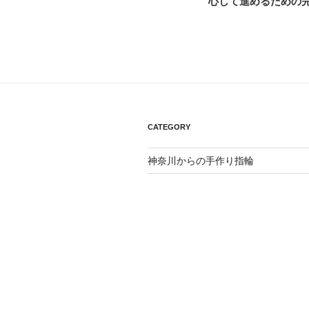
心して進めるための
ナ
投
ビ
稿
ゲ
ー
シ
CATEGORY
ョ
ン
神奈川からの手作り指輪