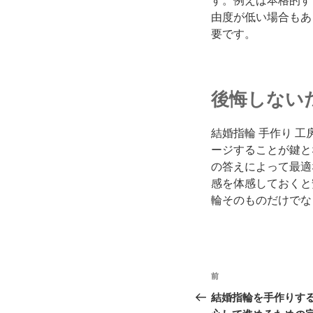
す。例えば本格的す
由度が低い場合もあ
要です。
後悔しない
結婚指輪 手作り 
ージすることが鍵と
の答えによって最適
感を体感しておくと
輪そのものだけでな
投
前
過
稿
去
結婚指輪を手作りす
の