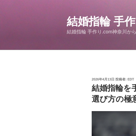
コ
ン
結婚指輪 手
テ
ン
結婚指輪 手作り.com神奈川か
ツ
へ
ス
キ
ッ
プ
投
2026年4月13日
投稿者:
EDT
稿
結婚指輪を
日:
選び方の極