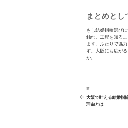
まとめとし
もし結婚指輪選びに
触れ、工程を知るこ
ます。ふたりで協力
す。大阪にも広がる
か。
投
前
過
稿
去
大阪で叶える結婚指
の
理由とは
ナ
投
ビ
稿
ゲ