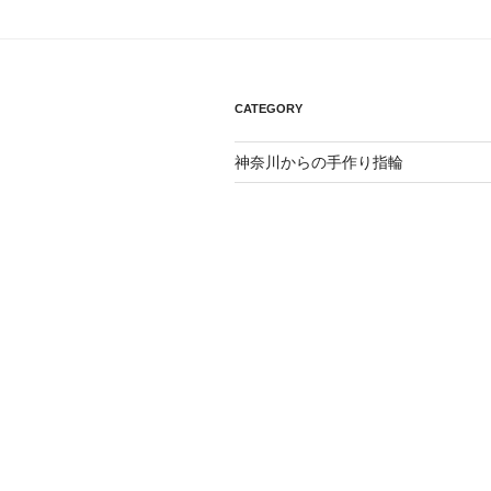
ー
シ
CATEGORY
ョ
ン
神奈川からの手作り指輪