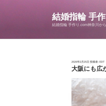
コ
ン
結婚指輪 手
テ
ン
結婚指輪 手作り.com神奈川か
ツ
へ
ス
キ
ッ
プ
投
2026年2月25日
投稿者:
EDT
稿
大阪にも広
日: