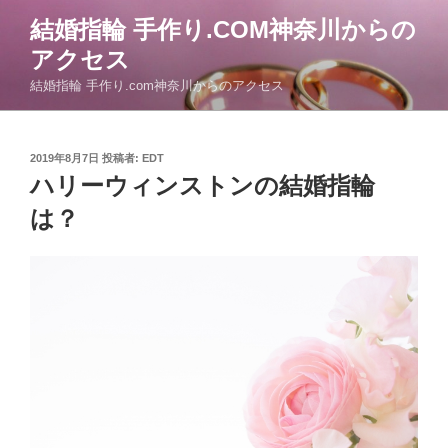
コ
結婚指輪 手作り.COM神奈川からの
ン
アクセス
テ
ン
結婚指輪 手作り.com神奈川からのアクセス
ツ
へ
ス
投
2019年8月7日
投稿者:
EDT
稿
キ
ハリーウィンストンの結婚指輪
日:
ッ
は？
プ