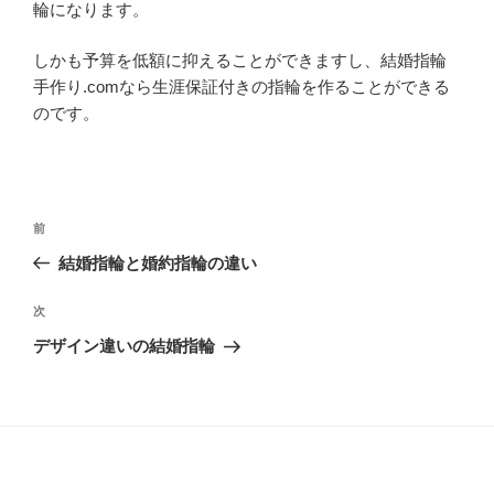
輪になります。
しかも予算を低額に抑えることができますし、結婚指輪
手作り.comなら生涯保証付きの指輪を作ることができる
のです。
投
過
前
稿
去
結婚指輪と婚約指輪の違い
ナ
の
ビ
投
次
次
稿
ゲ
の
デザイン違いの結婚指輪
投
ー
稿
シ
ョ
ン